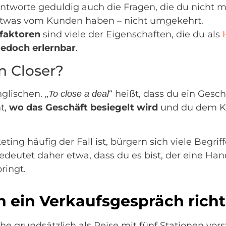
ntworte geduldig auch die Fragen, die du nicht 
t etwas vom Kunden haben – nicht umgekehrt.
sfaktoren
sind viele der Eigenschaften, die du als
jedoch erlernbar
.
n Closer?
glischen. „
“ heißt, dass du ein Gesc
To close a deal
t,
wo das Geschäft besiegelt wird
und du dem Ku
ing häufig der Fall ist, bürgern sich viele Begri
bedeutet daher etwa, dass du es bist, der eine H
ringt.
h ein Verkaufsgespräch rich
 grundsätzlich als Reise mit fünf Stationen vorste