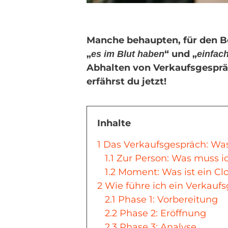
Manche behaupten, für den Be
„
“ und „
es im Blut haben
einfac
Abhalten von Verkaufsgespräc
erfährst du jetzt!
Inhalte
1
Das Verkaufsgespräch: Was 
1.1
Zur Person: Was muss i
1.2
Moment: Was ist ein Cl
2
Wie führe ich ein Verkaufs
2.1
Phase 1: Vorbereitung
2.2
Phase 2: Eröffnung
2.3
Phase 3: Analyse