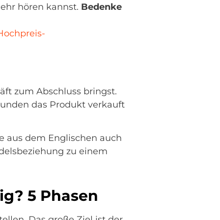
mehr hören kannst.
Bedenke
Hochpreis-
häft zum Abschluss bringst.
nden das Produkt verkauft
ffe aus dem Englischen auch
andelsbeziehung zu einem
tig? 5 Phasen
llen. Das große Ziel ist der